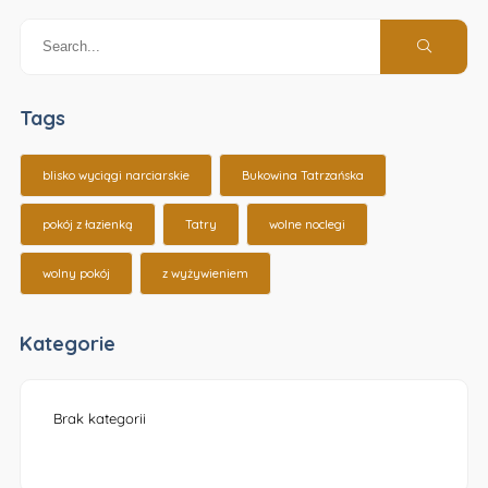
Tags
blisko wyciągi narciarskie
Bukowina Tatrzańska
pokój z łazienką
Tatry
wolne noclegi
wolny pokój
z wyżywieniem
Kategorie
Brak kategorii