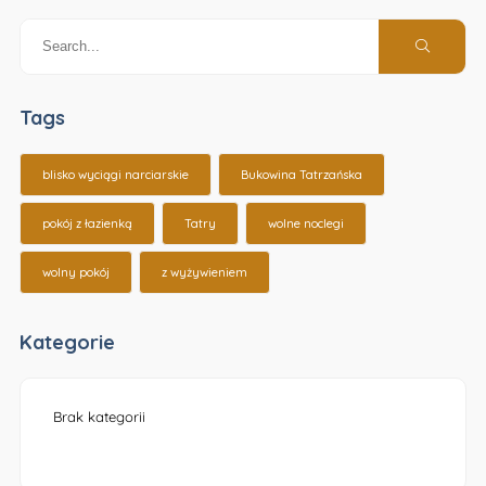
Tags
blisko wyciągi narciarskie
Bukowina Tatrzańska
pokój z łazienką
Tatry
wolne noclegi
wolny pokój
z wyżywieniem
Kategorie
Brak kategorii