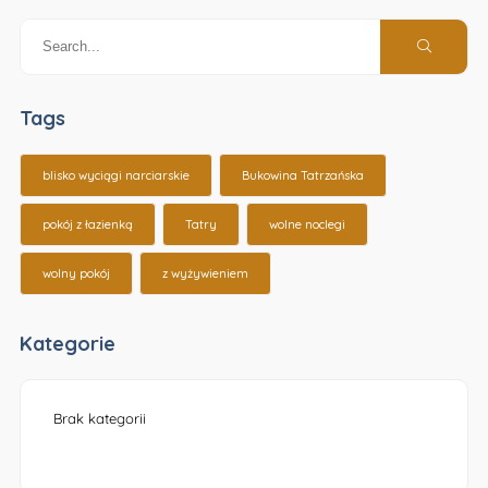
Tags
blisko wyciągi narciarskie
Bukowina Tatrzańska
pokój z łazienką
Tatry
wolne noclegi
wolny pokój
z wyżywieniem
Kategorie
Brak kategorii