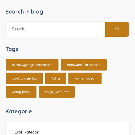
Search in blog
Tags
blisko wyciągi narciarskie
Bukowina Tatrzańska
pokój z łazienką
Tatry
wolne noclegi
wolny pokój
z wyżywieniem
Kategorie
Brak kategorii