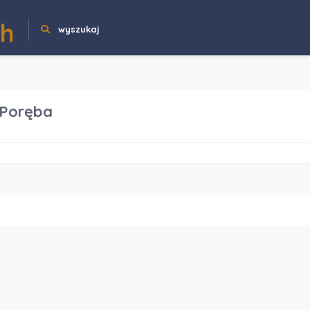
ch
wyszukaj
 Poręba