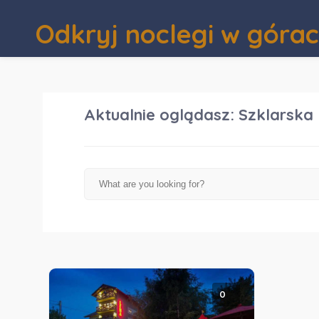
Odkryj noclegi w góra
Aktualnie oglądasz:
Szklarska
0