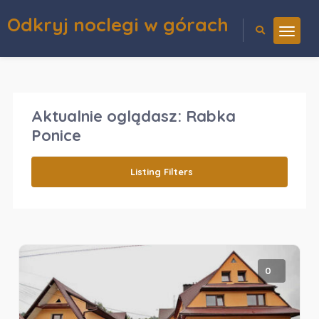
Odkryj noclegi w górach
Aktualnie oglądasz:
Rabka
Ponice
Listing Filters
0