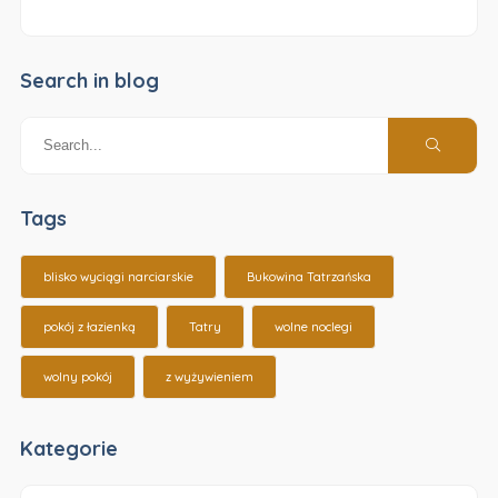
Search in blog
Tags
blisko wyciągi narciarskie
Bukowina Tatrzańska
pokój z łazienką
Tatry
wolne noclegi
wolny pokój
z wyżywieniem
Kategorie