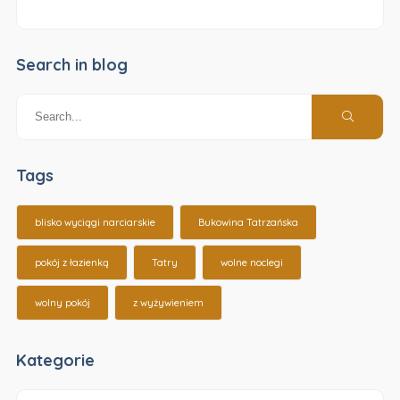
Search in blog
Tags
blisko wyciągi narciarskie
Bukowina Tatrzańska
pokój z łazienką
Tatry
wolne noclegi
wolny pokój
z wyżywieniem
Kategorie