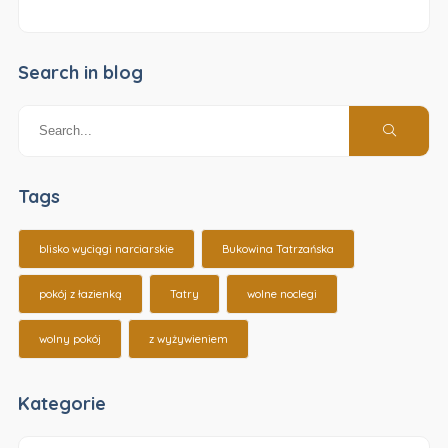
Search in blog
Tags
blisko wyciągi narciarskie
Bukowina Tatrzańska
pokój z łazienką
Tatry
wolne noclegi
wolny pokój
z wyżywieniem
Kategorie