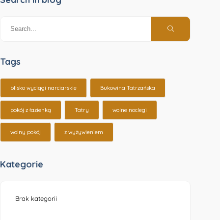
Tags
blisko wyciągi narciarskie
Bukowina Tatrzańska
pokój z łazienką
Tatry
wolne noclegi
wolny pokój
z wyżywieniem
Kategorie
Brak kategorii