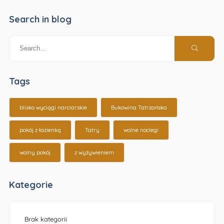
Search in blog
Tags
blisko wyciągi narciarskie
Bukowina Tatrzańska
pokój z łazienką
Tatry
wolne noclegi
wolny pokój
z wyżywieniem
Kategorie
Brak kategorii