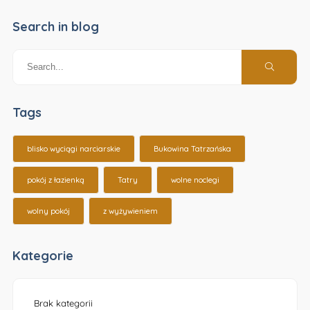
Search in blog
Tags
blisko wyciągi narciarskie
Bukowina Tatrzańska
pokój z łazienką
Tatry
wolne noclegi
wolny pokój
z wyżywieniem
Kategorie
Brak kategorii