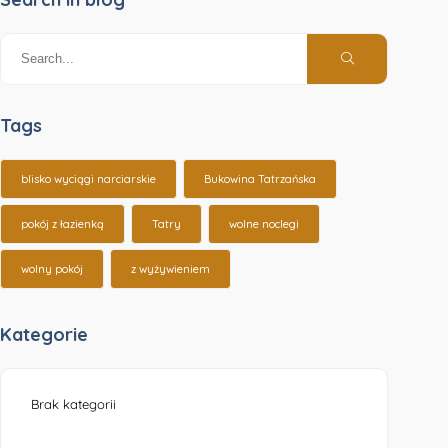
Tags
blisko wyciągi narciarskie
Bukowina Tatrzańska
pokój z łazienką
Tatry
wolne noclegi
wolny pokój
z wyżywieniem
Kategorie
Brak kategorii