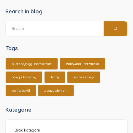
Search in blog
Tags
blisko wyciągi narciarskie
Bukowina Tatrzańska
pokój z łazienką
Tatry
wolne noclegi
wolny pokój
z wyżywieniem
Kategorie
Brak kategorii