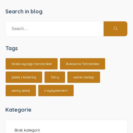
Search in blog
Tags
blisko wyciągi narciarskie
Bukowina Tatrzańska
pokój z łazienką
Tatry
wolne noclegi
wolny pokój
z wyżywieniem
Kategorie
Brak kategorii