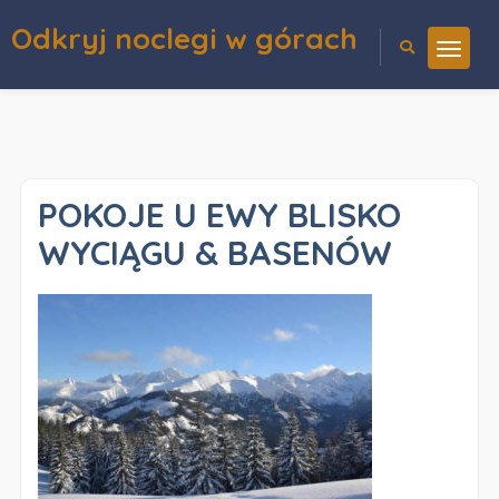
Odkryj noclegi w górach
POKOJE U EWY BLISKO
WYCIĄGU & BASENÓW