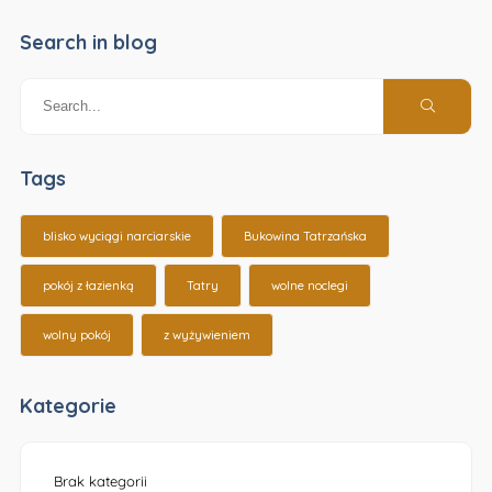
Search in blog
Tags
blisko wyciągi narciarskie
Bukowina Tatrzańska
pokój z łazienką
Tatry
wolne noclegi
wolny pokój
z wyżywieniem
Kategorie
Brak kategorii