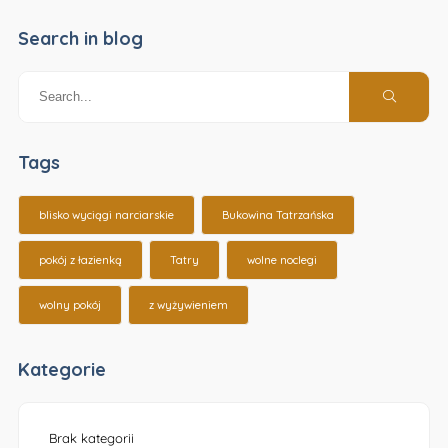
Search in blog
Tags
blisko wyciągi narciarskie
Bukowina Tatrzańska
pokój z łazienką
Tatry
wolne noclegi
wolny pokój
z wyżywieniem
Kategorie
Brak kategorii