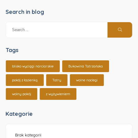
Search in blog
Tags
blisko wyciągi narciarskie
Bukowina Tatrzańska
pokój z łazienką
Tatry
wolne noclegi
wolny pokój
z wyżywieniem
Kategorie
Brak kategorii