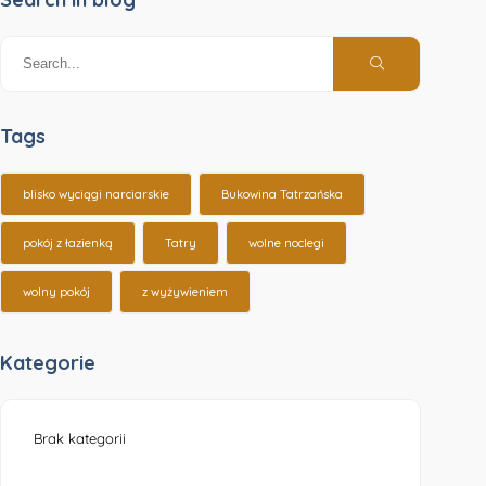
Tags
blisko wyciągi narciarskie
Bukowina Tatrzańska
pokój z łazienką
Tatry
wolne noclegi
wolny pokój
z wyżywieniem
Kategorie
Brak kategorii