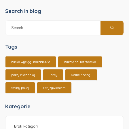
Search in blog
Tags
blisko wyciągi narciarskie
Bukowina Tatrzańska
pokój z łazienką
Tatry
wolne noclegi
wolny pokój
z wyżywieniem
Kategorie
Brak kategorii