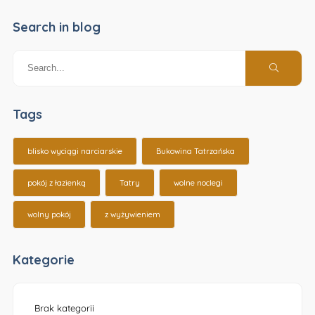
Search in blog
Tags
blisko wyciągi narciarskie
Bukowina Tatrzańska
pokój z łazienką
Tatry
wolne noclegi
wolny pokój
z wyżywieniem
Kategorie
Brak kategorii