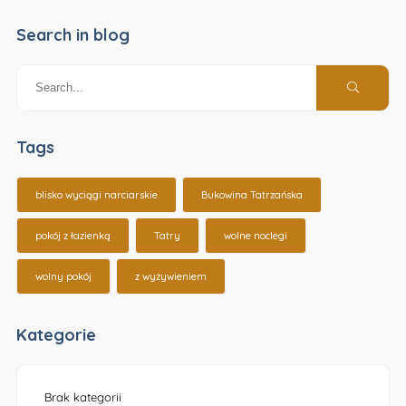
Search in blog
Tags
blisko wyciągi narciarskie
Bukowina Tatrzańska
pokój z łazienką
Tatry
wolne noclegi
wolny pokój
z wyżywieniem
Kategorie
Brak kategorii