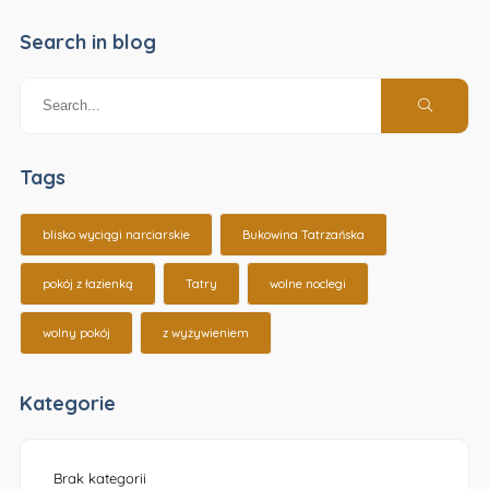
Search in blog
Tags
blisko wyciągi narciarskie
Bukowina Tatrzańska
pokój z łazienką
Tatry
wolne noclegi
wolny pokój
z wyżywieniem
Kategorie
Brak kategorii