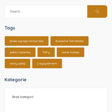
Tags
blisko wyciągi narciarskie
Bukowina Tatrzańska
pokój z łazienką
Tatry
wolne noclegi
wolny pokój
z wyżywieniem
Kategorie
Brak kategorii