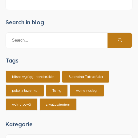
Search in blog
Tags
blisko wyciągi narciarskie
Bukowina Tatrzańska
pokój z łazienką
Tatry
wolne noclegi
wolny pokój
z wyżywieniem
Kategorie