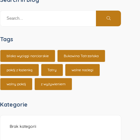
Tags
blisko wyciągi narciarskie
Bukowina Tatrzańska
pokój z łazienką
Tatry
wolne noclegi
wolny pokój
z wyżywieniem
Kategorie
Brak kategorii