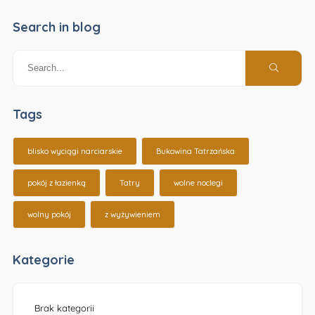
Search in blog
Tags
blisko wyciągi narciarskie
Bukowina Tatrzańska
pokój z łazienką
Tatry
wolne noclegi
wolny pokój
z wyżywieniem
Kategorie
Brak kategorii