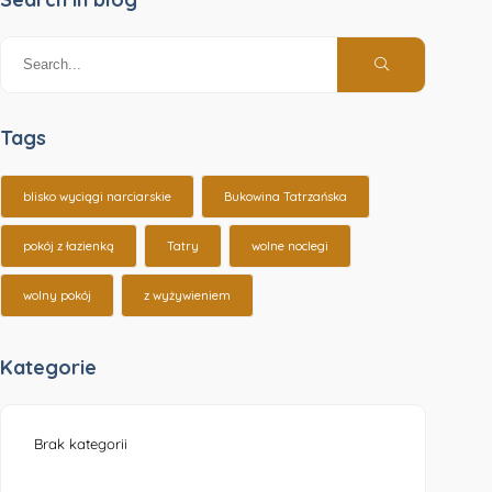
Tags
blisko wyciągi narciarskie
Bukowina Tatrzańska
pokój z łazienką
Tatry
wolne noclegi
wolny pokój
z wyżywieniem
Kategorie
Brak kategorii