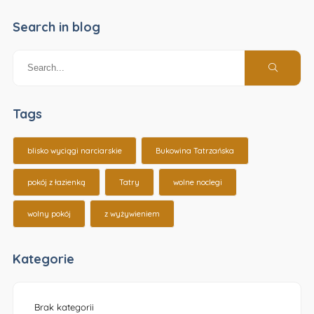
Search in blog
Tags
blisko wyciągi narciarskie
Bukowina Tatrzańska
pokój z łazienką
Tatry
wolne noclegi
wolny pokój
z wyżywieniem
Kategorie
Brak kategorii