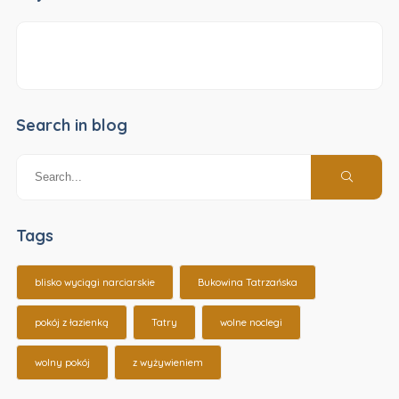
Search in blog
Tags
blisko wyciągi narciarskie
Bukowina Tatrzańska
pokój z łazienką
Tatry
wolne noclegi
wolny pokój
z wyżywieniem