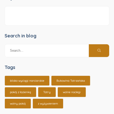
Search in blog
Tags
blisko wyciągi narciarskie
Bukowina Tatrzańska
pokój z łazienką
Tatry
wolne noclegi
wolny pokój
z wyżywieniem