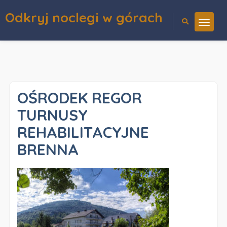
Odkryj noclegi w górach
OŚRODEK REGOR
TURNUSY
REHABILITACYJNE
BRENNA