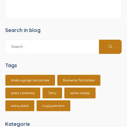
Search in blog
Tags
blisko wyciągi narciarskie
Bukowina Tatrzańska
pokój z łazienką
Tatry
wolne noclegi
wolny pokój
z wyżywieniem
Kategorie