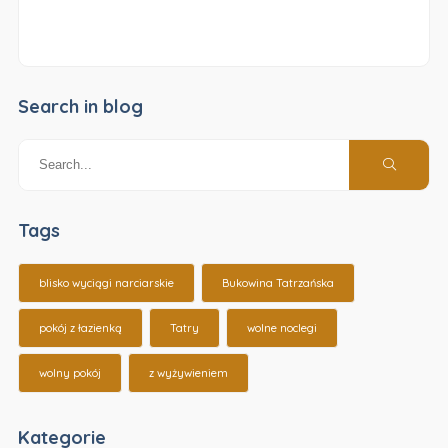
Search in blog
Tags
blisko wyciągi narciarskie
Bukowina Tatrzańska
pokój z łazienką
Tatry
wolne noclegi
wolny pokój
z wyżywieniem
Kategorie