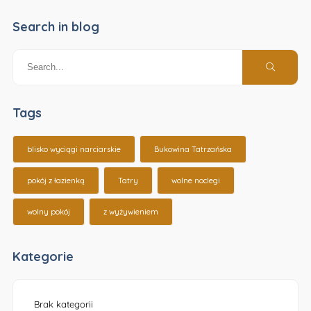
Search in blog
Tags
blisko wyciągi narciarskie
Bukowina Tatrzańska
pokój z łazienką
Tatry
wolne noclegi
wolny pokój
z wyżywieniem
Kategorie
Brak kategorii