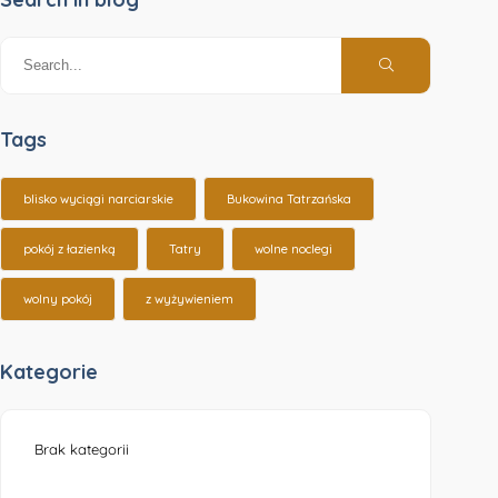
Tags
blisko wyciągi narciarskie
Bukowina Tatrzańska
pokój z łazienką
Tatry
wolne noclegi
wolny pokój
z wyżywieniem
Kategorie
Brak kategorii