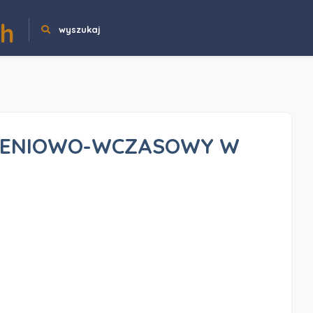
ch
wyszukaj
OLENIOWO-WCZASOWY W