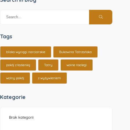
Tags
blisko wyciągi narciarskie
Bukowina Tatrzańska
pokój z łazienką
Tatry
wolne noclegi
wolny pokój
z wyżywieniem
Kategorie
Brak kategorii