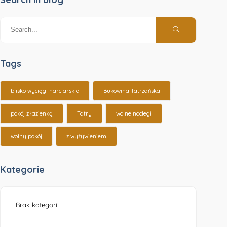
Tags
blisko wyciągi narciarskie
Bukowina Tatrzańska
pokój z łazienką
Tatry
wolne noclegi
wolny pokój
z wyżywieniem
Kategorie
Brak kategorii