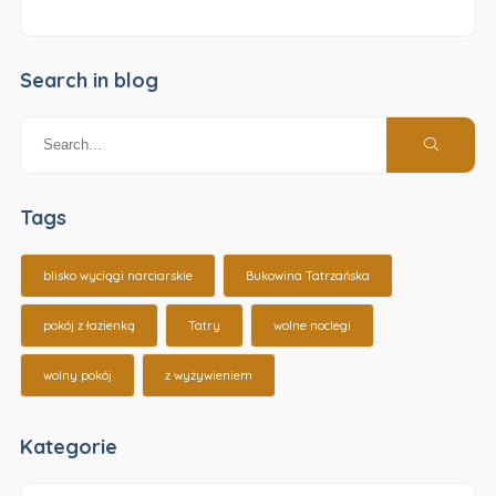
Search in blog
Tags
blisko wyciągi narciarskie
Bukowina Tatrzańska
pokój z łazienką
Tatry
wolne noclegi
wolny pokój
z wyżywieniem
Kategorie