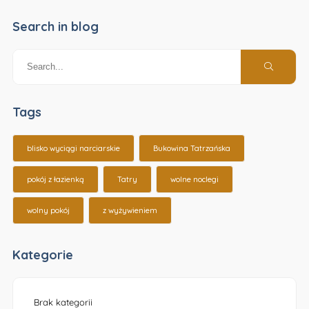
Search in blog
Tags
blisko wyciągi narciarskie
Bukowina Tatrzańska
pokój z łazienką
Tatry
wolne noclegi
wolny pokój
z wyżywieniem
Kategorie
Brak kategorii