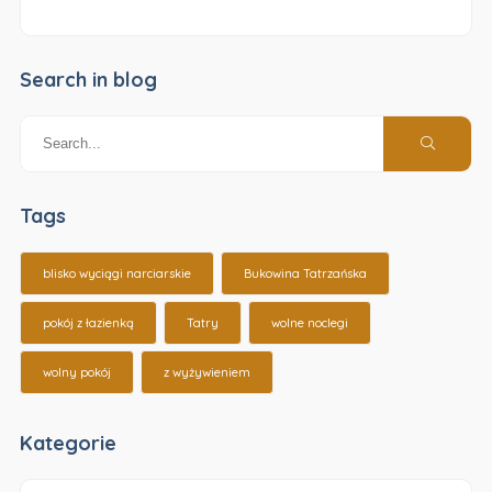
Search in blog
Tags
blisko wyciągi narciarskie
Bukowina Tatrzańska
pokój z łazienką
Tatry
wolne noclegi
wolny pokój
z wyżywieniem
Kategorie