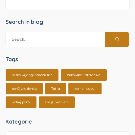
Search in blog
Tags
blisko wyciągi narciarskie
Bukowina Tatrzańska
pokój z łazienką
Tatry
wolne noclegi
wolny pokój
z wyżywieniem
Kategorie