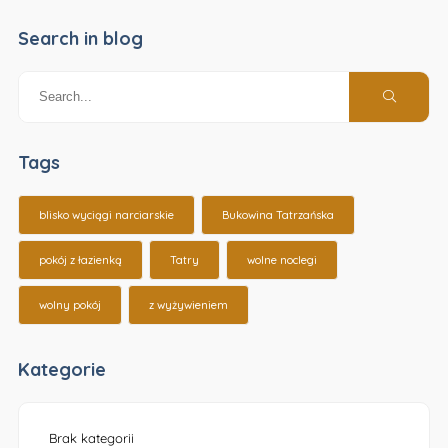
Search in blog
Tags
blisko wyciągi narciarskie
Bukowina Tatrzańska
pokój z łazienką
Tatry
wolne noclegi
wolny pokój
z wyżywieniem
Kategorie
Brak kategorii