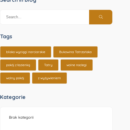
Tags
blisko wyciągi narciarskie
Bukowina Tatrzańska
pokój z łazienką
Tatry
wolne noclegi
wolny pokój
z wyżywieniem
Kategorie
Brak kategorii