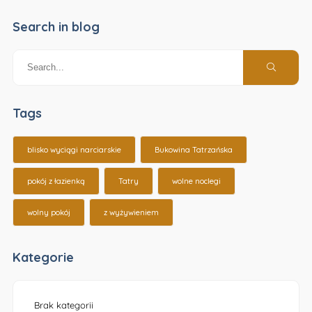
Search in blog
Tags
blisko wyciągi narciarskie
Bukowina Tatrzańska
pokój z łazienką
Tatry
wolne noclegi
wolny pokój
z wyżywieniem
Kategorie
Brak kategorii