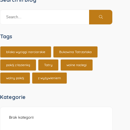
Tags
blisko wyciągi narciarskie
Bukowina Tatrzańska
pokój z łazienką
Tatry
wolne noclegi
wolny pokój
z wyżywieniem
Kategorie
Brak kategorii