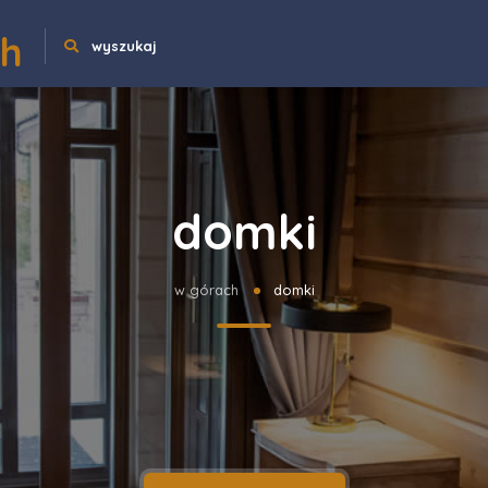
ch
wyszukaj
domki
w górach
domki