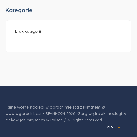
Kategorie
Brak kategorii
Fajne wolne noclegi w górach miejsca z klimatem ©
www.wgorach.best - SPANKO24 2026. Góry wędrówki noclegi w
ciekawych miejscach w Polsce / All rights reserved.
PLN