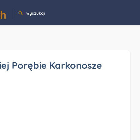
ch
wyszukaj
iej Porębie Karkonosze