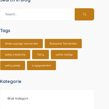
Tags
blisko wyciągi narciarskie
Bukowina Tatrzańska
pokój z łazienką
Tatry
wolne noclegi
wolny pokój
z wyżywieniem
Kategorie
Brak kategorii