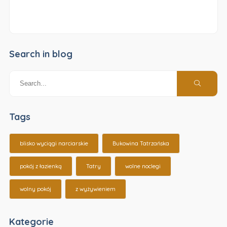
Search in blog
Tags
blisko wyciągi narciarskie
Bukowina Tatrzańska
pokój z łazienką
Tatry
wolne noclegi
wolny pokój
z wyżywieniem
Kategorie